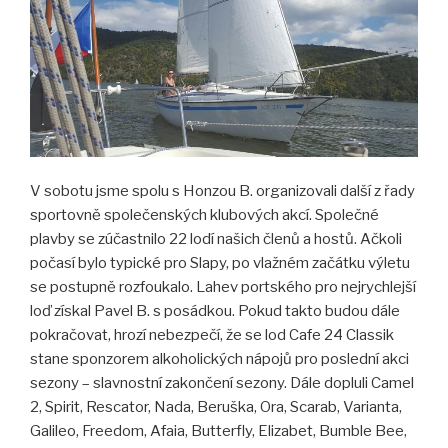
V sobotu jsme spolu s Honzou B. organizovali další z řady
sportovně společenských klubových akcí. Společné
plavby se zúčastnilo 22 lodí našich členů a hostů. Ačkoli
počasí bylo typické pro Slapy, po vlažném začátku výletu
se postupně rozfoukalo. Lahev portského pro nejrychlejší
loď získal Pavel B. s posádkou. Pokud takto budou dále
pokračovat, hrozí nebezpečí, že se lod Cafe 24 Classik
stane sponzorem alkoholických nápojů pro poslední akci
sezony – slavnostní zakončení sezony. Dále dopluli Camel
2, Spirit, Rescator, Nada, Beruška, Ora, Scarab, Varianta,
Galileo, Freedom, Afaia, Butterfly, Elizabet, Bumble Bee,