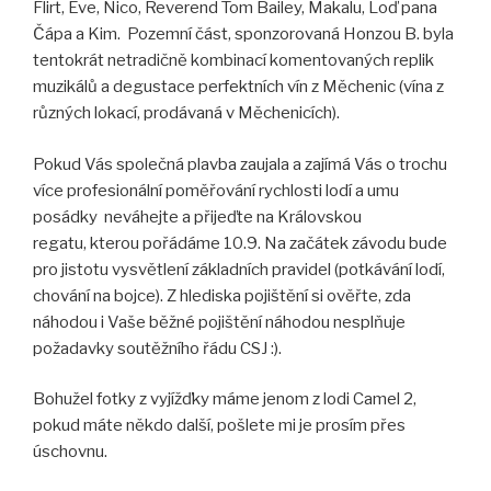
Flirt, Eve, Nico, Reverend Tom Bailey, Makalu, Loď pana
Čápa a Kim. Pozemní část, sponzorovaná Honzou B. byla
tentokrát netradičně kombinací komentovaných replik
muzikálů a degustace perfektních vín z Měchenic (vína z
různých lokací, prodávaná v Měchenicích).
Pokud Vás společná plavba zaujala a zajímá Vás o trochu
více profesionální poměřování rychlosti lodí a umu
posádky neváhejte a přijeďte na Královskou
regatu, kterou pořádáme 10.9. Na začátek závodu bude
pro jistotu vysvětlení základních pravidel (potkávání lodí,
chování na bojce). Z hlediska pojištění si ověřte, zda
náhodou i Vaše běžné pojištění náhodou nesplňuje
požadavky soutěžního řádu CSJ :).
Bohužel fotky z vyjížďky máme jenom z lodi Camel 2,
pokud máte někdo další, pošlete mi je prosím přes
úschovnu.