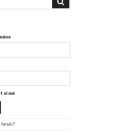
Hledání
jméno
 si mě
 heslo?