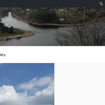
Hled
kty