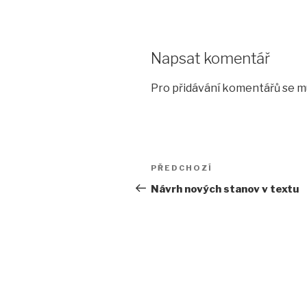
Napsat komentář
Pro přidávání komentářů se m
Navigace
Předchozí
PŘEDCHOZÍ
pro
příspěvek
Návrh nových stanov v textu
příspěvek