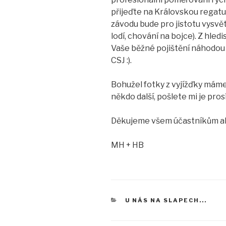
přijeďte na Královskou regatu
závodu bude pro jistotu vysvět
lodí, chování na bojce). Z hledi
Vaše běžné pojištění náhodou
CSJ :).
Bohužel fotky z vyjížďky máme
někdo další, pošlete mi je pro
Děkujeme všem účastníkům akc
MH + HB
RUBRIKY
U NÁS NA SLAPECH...