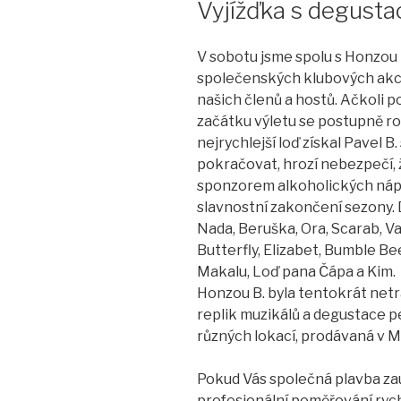
Vyjížďka s degusta
V sobotu jsme spolu s Honzou B
společenských klubových akcí.
našich členů a hostů. Ačkoli p
začátku výletu se postupně r
nejrychlejší loď získal Pavel 
pokračovat, hrozí nebezpečí, ž
sponzorem alkoholických nápo
slavnostní zakončení sezony. Dá
Nada, Beruška, Ora, Scarab, Va
Butterfly, Elizabet, Bumble Bee
Makalu, Loď pana Čápa a Kim.
Honzou B. byla tentokrát ne
replik muzikálů a degustace p
různých lokací, prodávaná v M
Pokud Vás společná plavba zauj
profesionální poměřování rych