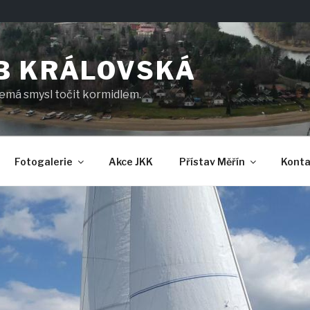
B KRÁLOVSKÁ
nemá smysl točit kormidlem.
Fotogalerie
Akce JKK
Přístav Měřín
Konta