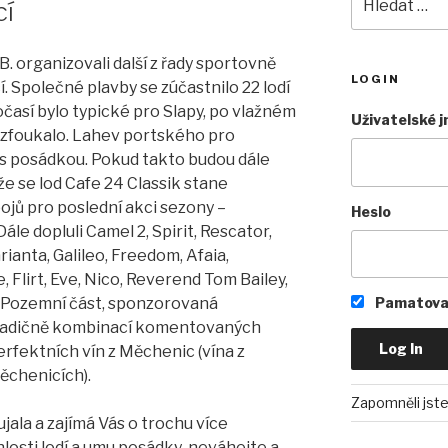
cí
. organizovali další z řady sportovně
LOGIN
 Společné plavby se zúčastnilo 22 lodí
očasí bylo typické pro Slapy, po vlažném
Uživatelské 
ozfoukalo. Lahev portského pro
B. s posádkou. Pokud takto budou dále
e se lod Cafe 24 Classik stane
jů pro poslední akci sezony –
Heslo
le dopluli Camel 2, Spirit, Rescator,
rianta, Galileo, Freedom, Afaia,
, Flirt, Eve, Nico, Reverend Tom Bailey,
Pamatovat
 Pozemní část, sponzorovaná
tradičně kombinací komentovaných
erfektních vín z Měchenic (vína z
ěchenicích).
Zapomněli jste
ala a zajímá Vás o trochu více
losti lodí a umu posádky neváhejte a