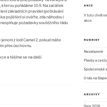
, kterou pořádáme 10.9. Na začátek
AKCE
lení základních pravidel (potkávání
V tuto chvíli n
ska pojištění si ověřte, zda náhodou i
akce.
 nesplňuje požadavky soutěžního řádu
 jenom z lodi Camel 2, pokud máte
RUBRIKY
sím přes úschovnu.
Nezařazené
e a těšíme se na další
Plavby a cest
Společenské 
U nás na Slap
ARCHIVY
Únor 2026