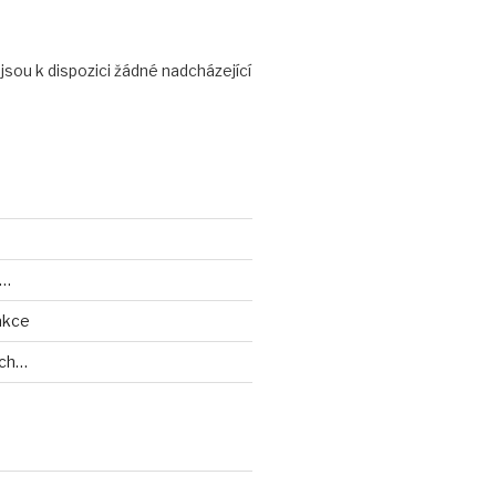
ejsou k dispozici žádné nadcházející
y…
akce
ech…