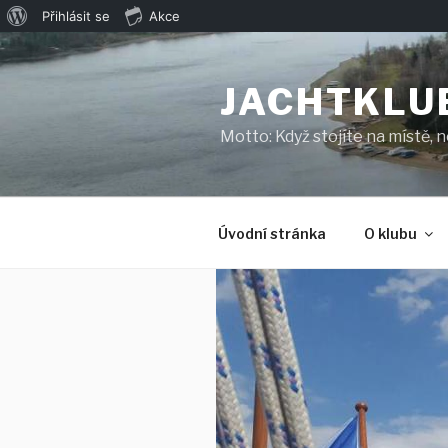
O
Přihlásit se
Akce
Přejít
WordPressu
k
JACHTKLU
obsahu
webu
Motto: Když stojíte na místě, 
Úvodní stránka
O klubu