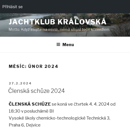
Přihlásit se
Přejít
JACHTKLUB KRÁLOVSKÁ
k
Motto: Když stojíte na místě, nemá smysl točit kormidlem.
obsahu
webu
Menu
MĚSÍC:
ÚNOR 2024
PUBLIKOVÁNO
27.2.2024
Členská schůze 2024
ČLENSKÁ SCHŮZE
se koná ve čtvrtek 4. 4. 2024 od
18:30 v posluchárně BI
Vysoké školy chemicko-technologické Technická 3,
Praha 6, Dejvice