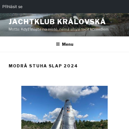
Přihlásit se
Přejít
JACHTKLUB KRÁLOVSKÁ
k
Motto: Když stojíte na místě, nemá smysl točit kormidlem.
obsahu
webu
Menu
MODRÁ STUHA SLAP 2024