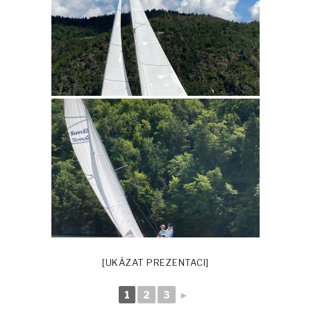
[UKÁZAT PREZENTACI]
1
2
3
►