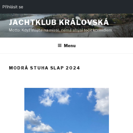
Přihlásit se
Přejít
JACHTKLUB KRÁLOVSKÁ
k
Motto: Když stojíte na místě, nemá smysl točit kormidlem.
obsahu
webu
Menu
MODRÁ STUHA SLAP 2024