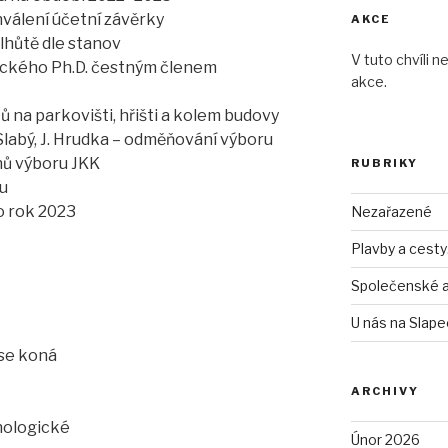
válení účetní závěrky
AKCE
lhůtě dle stanov
V tuto chvíli n
adeckého Ph.D. čestným členem
akce.
tů na parkovišti, hřišti a kolem budovy
. Slabý, J. Hrudka – odměňování výboru
nů výboru JKK
RUBRIKY
du
o rok 2023
Nezařazené
Plavby a cest
Společenské 
U nás na Slap
se koná
ARCHIVY
nologické
Únor 2026