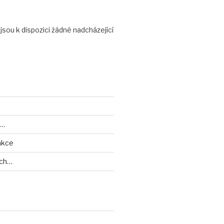
ejsou k dispozici žádné nadcházející
y…
akce
ech…