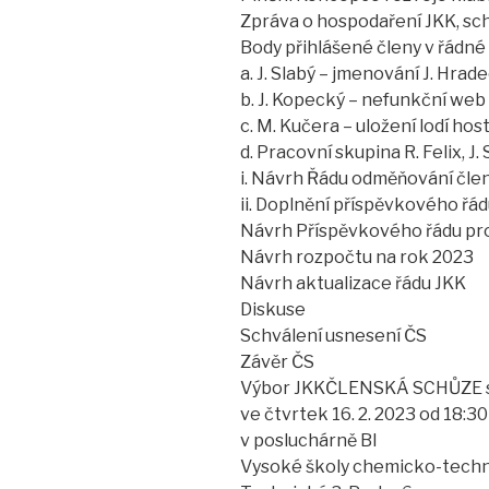
Zpráva o hospodaření JKK, sch
Body přihlášené členy v řádné 
a. J. Slabý – jmenování J. Hr
b. J. Kopecký – nefunkční web
c. M. Kučera – uložení lodí hos
d. Pracovní skupina R. Felix, J
i. Návrh Řádu odměňování čle
ii. Doplnění příspěvkového řá
Návrh Příspěvkového řádu pr
Návrh rozpočtu na rok 2023
Návrh aktualizace řádu JKK
Diskuse
Schválení usnesení ČS
Závěr ČS
Výbor JKKČLENSKÁ SCHŮZE 
ve čtvrtek 16. 2. 2023 od 18:30
v posluchárně BI
Vysoké školy chemicko-tech