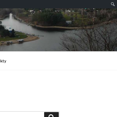
Hled
kty
Hledání