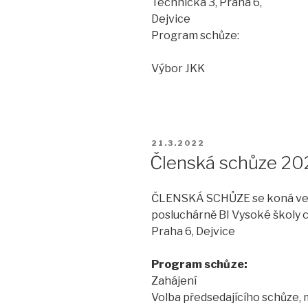
Technická 3, Praha 6,
Dejvice
Program schůze:
Výbor JKK
PUBLIKOVÁNO
21.3.2022
Členská schůze 20
ČLENSKÁ SCHŮZE se koná ve č
posluchárně BI Vysoké školy 
Praha 6, Dejvice
Program schůze:
Zahájení
Volba předsedajícího schůze,