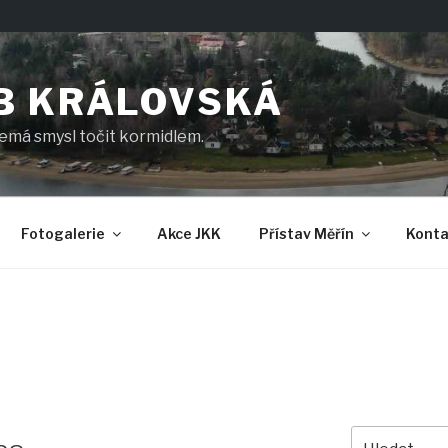
B KRÁLOVSKÁ
nemá smysl točit kormidlem.
Fotogalerie
Akce JKK
Přístav Měřín
Konta
Hledat: