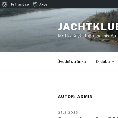
O
Přihlásit se
Akce
Přejít
WordPressu
k
JACHTKLU
obsahu
webu
Motto: Když stojíte na místě, 
Úvodní stránka
O klubu
AUTOR:
ADMIN
PUBLIKOVÁNO
25.1.2023