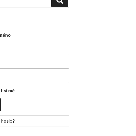
jméno
 si mě
 heslo?