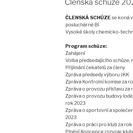
Členská schůze 20
ČLENSKÁ SCHŮZE
se koná ve
posluchárně BI
Vysoké školy chemicko-techno
Program schůze:
Zahájení
Volba předsedajícího schůze,
Přijímání čekatelů za členy
Zpráva předsedy výboru JKK
Zpráva Kontrolní komise za r
Zpráva o provozu přístavu za 
Zpráva o provozu budovy loděni
rok 2023
Zpráva o sportovní a společen
2023
Zpráva o práci pro klub za rok
Plnění Koncepce rozvoje klu