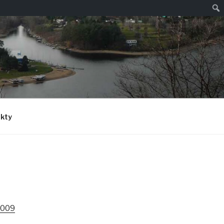
Hled
kty
2009