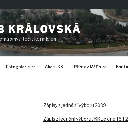
B KRÁLOVSKÁ
nemá smysl točit kormidlem.
Fotogalerie
Akce JKK
Přístav Měřín
Konta
Zápisy z jednání Výboru 2009
Zápis z jednání výboru JKK ze dne 16.1.