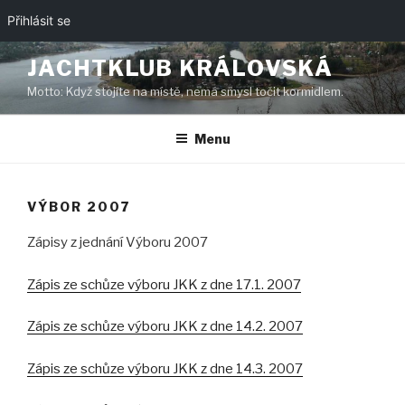
Přihlásit se
Přejít
JACHTKLUB KRÁLOVSKÁ
k
Motto: Když stojíte na místě, nemá smysl točit kormidlem.
obsahu
webu
Menu
VÝBOR 2007
Zápisy z jednání Výboru 2007
Zápis ze schůze výboru JKK z dne 17.1. 2007
Zápis ze schůze výboru JKK z dne 14.2. 2007
Zápis ze schůze výboru JKK z dne 14.3. 2007